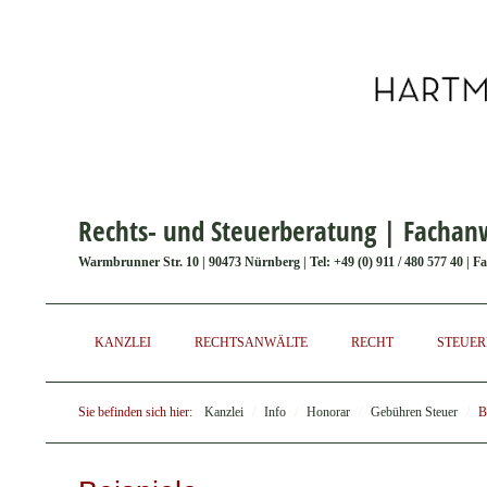
Rechts- und Steuerberatung | Fachanw
Warmbrunner Str. 10 | 90473 Nürnberg | Tel: +49 (0) 911 / 480 577 40 | Fax
KANZLEI
RECHTSANWÄLTE
RECHT
STEUE
Sie befinden sich hier:
Kanzlei
/
Info
/
Honorar
/
Gebühren Steuer
/
B