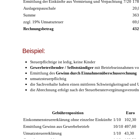
Ermittlung der Einkünfte aus Vermietung und Verpachtung
7/20
178
Auslagenpauschale
20,
Summe
363
zzgl. 19% Umsatszteuer
69,
Rechnungsbetrag
432
Beispiel:
Steuerpflichtige ist ledig, keine Kinder
Gewerbetreibender / Selbstständiger
mit Betriebseinnahmen vo
Ermittlung des
Gewinn durch Einnahmenüberschussrechnung
umsatzsteuerpflichtig
die Sachverhalte haben einen mittleren Schwierigkeitsgrad und
die Abrechnung erfolgt nach der Steuerberatervergütungsverord
Gebührenposition
Euro
Einkommensteuererklärung ohne einzelne Einkünfte
1/10
102,30
Ermittlung Gewinn aus Gewerbebetrieb
10/10
497,60
Umsatzsteuererklärung
1/10
43,30